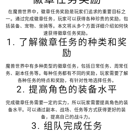
在魔兽世界中，徽章任务奖励是玩家们追求的重要目标之
一。通过完成徽章任务，玩家可以获得各种珍贵的奖励，包
括装备、宠物、坐骑等。本文将从多个方面详细介绍如何快
速获得徽章任务奖励。
1. 了解徽章任务的种类和奖
励
魔兽世界中有多种类型的徽章任务，包括日常任务、周常任
务、副本任务等。每种任务都有不同的奖励，玩家需要了解
各种任务的特点和奖励，有针对性地选择任务。
2. 提高角色的装备水平
完成徽章任务需要一定的实力，所以玩家需要提高角色的装
备水平。可以通过副本、战场、任务等方式获得更好的装
备，提高自己的战斗力。
3. 组队完成任务