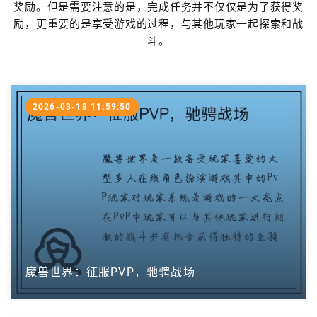
奖励。但是需要注意的是，完成任务并不仅仅是为了获得奖
励，更重要的是享受游戏的过程，与其他玩家一起探索和战
斗。
2026-03-18 11:59:50
魔兽世界：征服PVP，驰骋战场