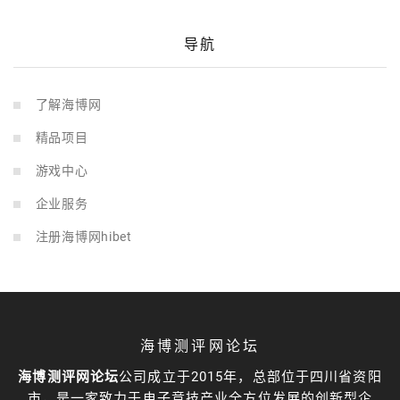
导航
了解海博网
精品项目
游戏中心
企业服务
注册海博网hibet
海博测评网论坛
海博测评网论坛
公司成立于2015年，总部位于四川省资阳
市，是一家致力于电子竞技产业全方位发展的创新型企