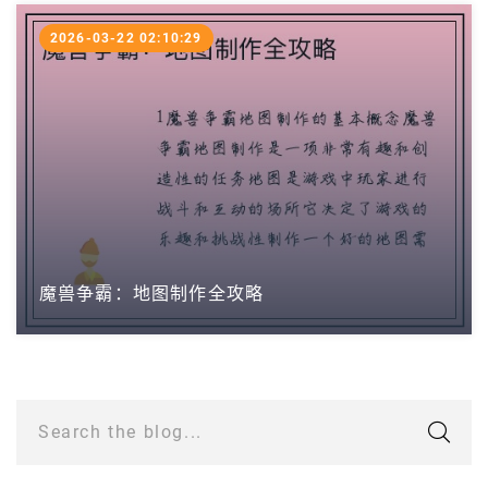
2026-03-22 02:10:29
魔兽争霸：地图制作全攻略
Search the blog...