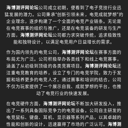
海博测评网论坛
公司成立初期，便看到了电子竞技行业迅
猛发展的潜力。公司秉承“创新引领未来，电竞成就梦想”的
企业理念，逐步构建了一个全面的电竞产业链条。无论是
在电竞赛事的组织与推广，还是在电竞装备的研发与生产
方面，
海博测评网论坛
公司都力求突破传统，追求极致性
能和独特设计，以满足电竞用户日益增长的需求。
作为国内领先的电竞公司，
海博测评网论坛
在赛事方面的
布局尤为广泛。公司积极举办各类线下和线上电竞赛事，
涵盖了从初级到顶级的各类竞赛项目。
海博测评网论坛
还
注重电竞教育的培养，设立了专门的电竞学院，致力于发
掘和培养更多的电竞人才。通过赛事和培训的结合，公司
不仅为玩家提供了一个展示自我、成就梦想的平台，也推
动了电竞行业的快速发展。
在电竞硬件方面，
海博测评网论坛
不断加大研发投入，推
出了一系列具备国际竞争力的电竞设备。公司自主研发的
电竞鼠标、键盘、耳机、显示器等系列产品，以其卓越的
性能和创新的设计，迅速赢得了市场的广泛认可。
海博测