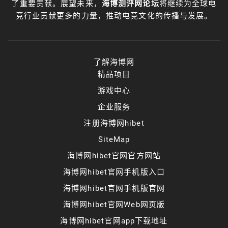
了重要贡献。展望未来，
海博测评网论坛
将继续为全球电
竞行业贡献更多的力量，推动电竞文化的传播与发展。
了解海博网
精品项目
游戏中心
企业服务
注册海博网hibet
SiteMap
海博网hibet官网官方网站
海博网hibet官网手机版入口
海博网hibet官网手机版官网
海博网hibet官网Web网页版
海博网hibet官网app下载地址