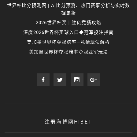
世界杯比分预测网 | AI比分预测、热门赛事分析与实时数
据更新
2026世界杯买丨胜负竞猜攻略
深度2026世界杯买球入口◆冠军投注指南
美加墨世界杯夺冠赔率—竞猜玩法解析
美加墨世界杯夺冠赔率◇冠亚军玩法
注册海博网HIBET