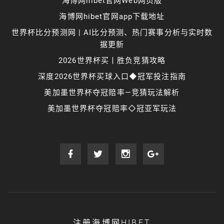
海博网hibet官网Web网页版
海博网hibet官网app下载地址
世界杯比分预测网 | AI比分预测、热门赛事分析与实时数
据更新
2026世界杯买丨胜负竞猜攻略
深度2026世界杯买球入口◆冠军投注指南
美加墨世界杯夺冠赔率—竞猜玩法解析
美加墨世界杯夺冠赔率◇冠亚军玩法
注册海博网HIBET