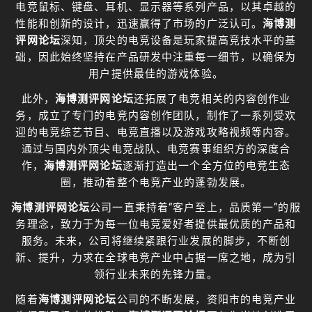
电竞鼠标、键盘、耳机、显示器等系列产品，以其卓越的
性能和创新的设计，迅速赢得了市场的广泛认可。
海博测
评网论坛
深知，顶尖的电竞设备是玩家提高竞技水平的基
础，因此始终坚持在产品研发中注重每一细节，以确保为
用户提供最佳的游戏体验。
此外，
海博测评网论坛
还拓展了电竞相关的内容创作业
务，成立了专门的电竞内容创作团队，制作了一系列受欢
迎的电竞综艺节目、电竞直播以及游戏攻略视频等内容。
通过与国内外顶尖电竞战队、电竞赛事组织方的深度合
作，
海博测评网论坛
逐渐打造出一个全方位的电竞生态
圈，推动着整个电竞产业的蓬勃发展。
海博测评网论坛
公司一直秉持着“客户至上，品质第一”的服
务理念，致力于为每一位电竞爱好者提供最优质的产品和
服务。未来，公司将继续紧跟行业发展的脚步，不断创
新、提升，力求在全球电竞产业中占据一席之地，成为引
领行业未来的先锋力量。
随着
海博测评网论坛
公司的不断发展，资阳市的电竞产业