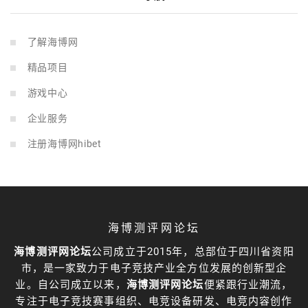
了解海博网
精品项目
游戏中心
企业服务
注册海博网hibet
海博测评网论坛
海博测评网论坛
公司成立于2015年，总部位于四川省资阳
市，是一家致力于电子竞技产业全方位发展的创新型企
业。自公司成立以来，
海博测评网论坛
便紧跟行业潮流，
专注于电子竞技赛事组织、电竞设备研发、电竞内容创作